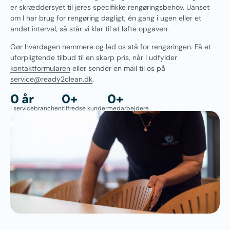
er skræddersyet til jeres specifikke rengøringsbehov. Uanset
om I har brug for rengøring dagligt, én gang i ugen eller et
andet interval, så står vi klar til at løfte opgaven.
Gør hverdagen nemmere og lad os stå for rengøringen. Få et
uforpligtende tilbud til en skarp pris, når I udfylder
kontaktformularen
eller sender en mail til os på
service@ready2clean.dk
.
0
 år
0
+
0
+
i servicebranchen
tilfredse kunder
medarbejdere