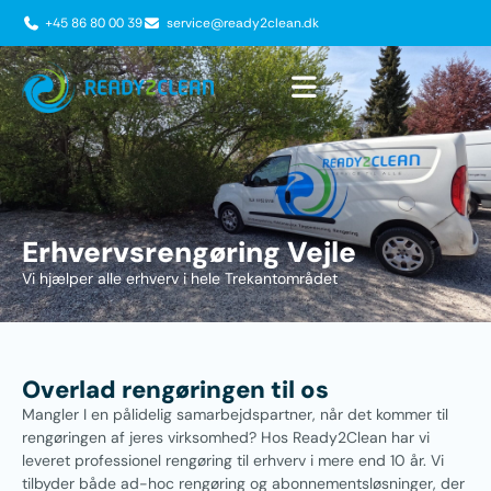
+45 86 80 00 39
service@ready2clean.dk
Erhvervsrengøring Vejle
Vi hjælper alle erhverv i hele Trekantområdet
Overlad rengøringen til os
Mangler I en pålidelig samarbejdspartner, når det kommer til
rengøringen af jeres virksomhed? Hos Ready2Clean har vi
leveret professionel rengøring til erhverv i mere end 10 år. Vi
tilbyder både ad-hoc rengøring og abonnementsløsninger, der