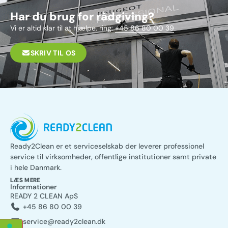
Har du brug for rådgiving?
Vi er altid klar til at hjælpe, ring:
+45 86 80 00 39
SKRIV TIL OS
Ready2Clean er et serviceselskab der leverer professionel
service til virksomheder, offentlige institutioner samt private
i hele Danmark.
LÆS MERE
Informationer
READY 2 CLEAN ApS
+45 86 80 00 39
service@ready2clean.dk