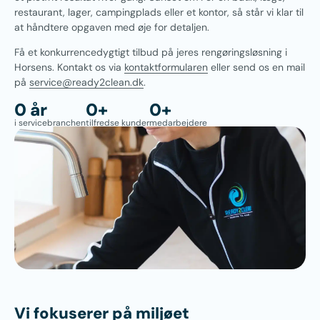
restaurant, lager, campingplads eller et kontor, så står vi klar til
at håndtere opgaven med øje for detaljen.
Få et konkurrencedygtigt tilbud på jeres rengøringsløsning i
Horsens. Kontakt os via
kontaktformularen
eller send os en mail
på
service@ready2clean.dk
.
0
 år
0
+
0
+
i servicebranchen
tilfredse kunder
medarbejdere
Vi fokuserer på miljøet