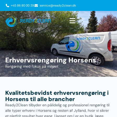
+45 86 80 00 39
service@ready2clean.dk
Erhvervsrengøring Horsens
Rengøring med fokus på miljøet
Kvalitetsbevidst erhvervsrengøring i
Horsens til alle brancher
Ready2Clean tilbyder en pålidelig og professionel rengøring til
alle typer erhverv i Horsens og resten af Jylland, hvor vi sikrer
et pletfrit resultat hver gang. Uanset om I er en butik, læge,